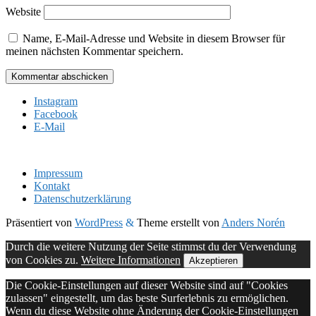
Website
Name, E-Mail-Adresse und Website in diesem Browser für
meinen nächsten Kommentar speichern.
Instagram
Facebook
E-Mail
Impressum
Kontakt
Datenschutzerklärung
Präsentiert von
WordPress
&
Theme erstellt von
Anders Norén
Durch die weitere Nutzung der Seite stimmst du der Verwendung
von Cookies zu.
Weitere Informationen
Akzeptieren
Die Cookie-Einstellungen auf dieser Website sind auf "Cookies
zulassen" eingestellt, um das beste Surferlebnis zu ermöglichen.
Wenn du diese Website ohne Änderung der Cookie-Einstellungen