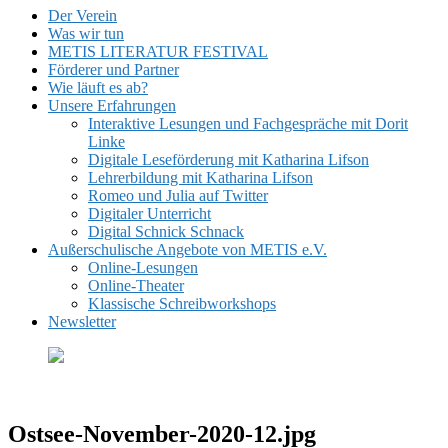
Der Verein
Was wir tun
METIS LITERATUR FESTIVAL
Förderer und Partner
Wie läuft es ab?
Unsere Erfahrungen
Interaktive Lesungen und Fachgespräche mit Dorit
Linke
Digitale Leseförderung mit Katharina Lifson
Lehrerbildung mit Katharina Lifson
Romeo und Julia auf Twitter
Digitaler Unterricht
Digital Schnick Schnack
Außerschulische Angebote von METIS e.V.
Online-Lesungen
Online-Theater
Klassische Schreibworkshops
Newsletter
Ostsee-November-2020-12.jpg