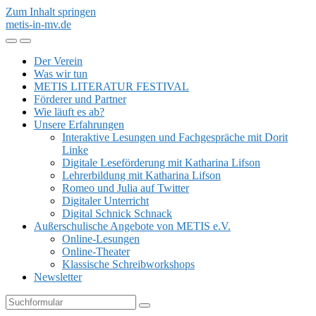
Zum Inhalt springen
metis-in-mv.de
Mobil-
Suchfeld
Menü
umschalten
Der Verein
umschalten
Was wir tun
METIS LITERATUR FESTIVAL
Förderer und Partner
Wie läuft es ab?
Unsere Erfahrungen
Interaktive Lesungen und Fachgespräche mit Dorit
Linke
Digitale Leseförderung mit Katharina Lifson
Lehrerbildung mit Katharina Lifson
Romeo und Julia auf Twitter
Digitaler Unterricht
Digital Schnick Schnack
Außerschulische Angebote von METIS e.V.
Online-Lesungen
Online-Theater
Klassische Schreibworkshops
Newsletter
Suchen