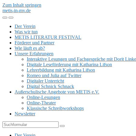
Zum Inhalt springen
metis-in-mv.de
Mobil-
Suchfeld
Menü
umschalten
Der Verein
umschalten
Was wir tun
METIS LITERATUR FESTIVAL
Förderer und Partner
Wie läuft es ab?
Unsere Erfahrungen
Interaktive Lesungen und Fachgespräche mit Dorit Link
Digitale Leseförderung mit Katharina Lifson
Lehrerbildung mit Katharina Lifson
Romeo und Julia auf Twitter
Digitaler Unterricht
Digital Schnick Schnack
Außerschulische Angebote von METIS e.V.
Online-Lesungen
Online-Theater
Klassische Schreibworkshops
Newsletter
Suchen
Der Verein