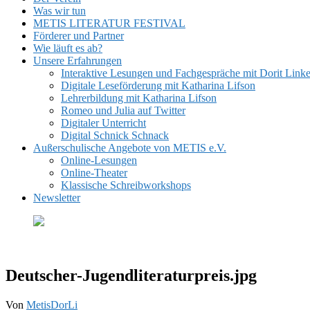
Was wir tun
METIS LITERATUR FESTIVAL
Förderer und Partner
Wie läuft es ab?
Unsere Erfahrungen
Interaktive Lesungen und Fachgespräche mit Dorit Link
Digitale Leseförderung mit Katharina Lifson
Lehrerbildung mit Katharina Lifson
Romeo und Julia auf Twitter
Digitaler Unterricht
Digital Schnick Schnack
Außerschulische Angebote von METIS e.V.
Online-Lesungen
Online-Theater
Klassische Schreibworkshops
Newsletter
Deutscher-Jugendliteraturpreis.jpg
Von
MetisDorLi