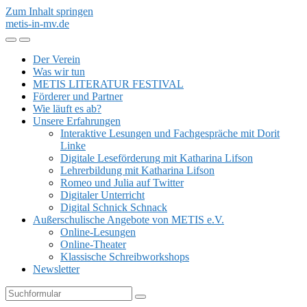
Zum Inhalt springen
metis-in-mv.de
Mobil-
Suchfeld
Menü
umschalten
Der Verein
umschalten
Was wir tun
METIS LITERATUR FESTIVAL
Förderer und Partner
Wie läuft es ab?
Unsere Erfahrungen
Interaktive Lesungen und Fachgespräche mit Dorit
Linke
Digitale Leseförderung mit Katharina Lifson
Lehrerbildung mit Katharina Lifson
Romeo und Julia auf Twitter
Digitaler Unterricht
Digital Schnick Schnack
Außerschulische Angebote von METIS e.V.
Online-Lesungen
Online-Theater
Klassische Schreibworkshops
Newsletter
Suchen