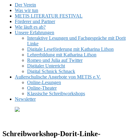
Der Verein
Was wir tun
METIS LITERATUR FESTIVAL
Förderer und Partner
Wie läuft es ab?
Unsere Erfahrungen
Interaktive Lesungen und Fachgespräche mit Dorit
Linke
Digitale Leseförderung mit Katharina Lifson
Lehrerbildung mit Katharina Lifson
Romeo und Julia auf Twitter
Digitaler Unterricht
Digital Schnick Schnack
Außerschulische Angebote von METIS e.V.
Online-Lesungen
Online-Theater
Klassische Schreibworkshops
Newsletter
Schreibworkshop-Dorit-Linke-