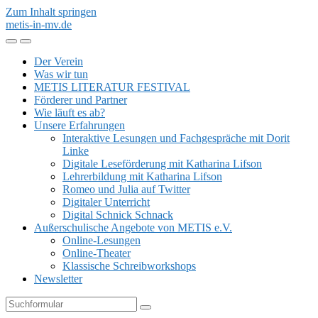
Zum Inhalt springen
metis-in-mv.de
Mobil-
Suchfeld
Menü
umschalten
Der Verein
umschalten
Was wir tun
METIS LITERATUR FESTIVAL
Förderer und Partner
Wie läuft es ab?
Unsere Erfahrungen
Interaktive Lesungen und Fachgespräche mit Dorit
Linke
Digitale Leseförderung mit Katharina Lifson
Lehrerbildung mit Katharina Lifson
Romeo und Julia auf Twitter
Digitaler Unterricht
Digital Schnick Schnack
Außerschulische Angebote von METIS e.V.
Online-Lesungen
Online-Theater
Klassische Schreibworkshops
Newsletter
Suchen