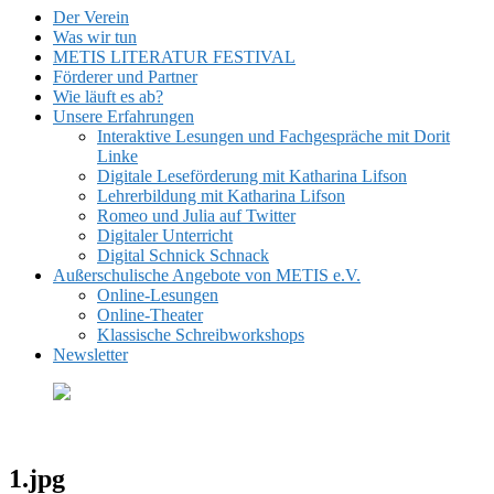
Der Verein
Was wir tun
METIS LITERATUR FESTIVAL
Förderer und Partner
Wie läuft es ab?
Unsere Erfahrungen
Interaktive Lesungen und Fachgespräche mit Dorit
Linke
Digitale Leseförderung mit Katharina Lifson
Lehrerbildung mit Katharina Lifson
Romeo und Julia auf Twitter
Digitaler Unterricht
Digital Schnick Schnack
Außerschulische Angebote von METIS e.V.
Online-Lesungen
Online-Theater
Klassische Schreibworkshops
Newsletter
1.jpg