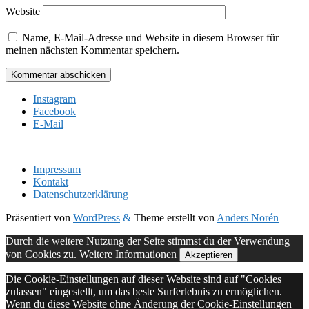
Website
Name, E-Mail-Adresse und Website in diesem Browser für
meinen nächsten Kommentar speichern.
Instagram
Facebook
E-Mail
Impressum
Kontakt
Datenschutzerklärung
Präsentiert von
WordPress
&
Theme erstellt von
Anders Norén
Durch die weitere Nutzung der Seite stimmst du der Verwendung
von Cookies zu.
Weitere Informationen
Akzeptieren
Die Cookie-Einstellungen auf dieser Website sind auf "Cookies
zulassen" eingestellt, um das beste Surferlebnis zu ermöglichen.
Wenn du diese Website ohne Änderung der Cookie-Einstellungen