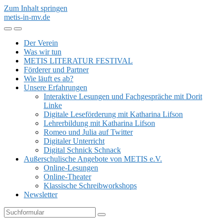
Zum Inhalt springen
metis-in-mv.de
Mobil-
Suchfeld
Menü
umschalten
Der Verein
umschalten
Was wir tun
METIS LITERATUR FESTIVAL
Förderer und Partner
Wie läuft es ab?
Unsere Erfahrungen
Interaktive Lesungen und Fachgespräche mit Dorit
Linke
Digitale Leseförderung mit Katharina Lifson
Lehrerbildung mit Katharina Lifson
Romeo und Julia auf Twitter
Digitaler Unterricht
Digital Schnick Schnack
Außerschulische Angebote von METIS e.V.
Online-Lesungen
Online-Theater
Klassische Schreibworkshops
Newsletter
Suchen