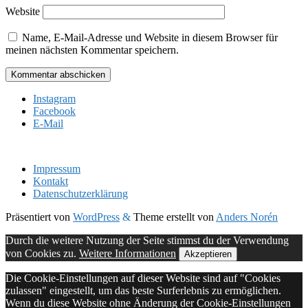
Website
Name, E-Mail-Adresse und Website in diesem Browser für
meinen nächsten Kommentar speichern.
Instagram
Facebook
E-Mail
Impressum
Kontakt
Datenschutzerklärung
Präsentiert von
WordPress
&
Theme erstellt von
Anders Norén
Durch die weitere Nutzung der Seite stimmst du der Verwendung
von Cookies zu.
Weitere Informationen
Akzeptieren
Die Cookie-Einstellungen auf dieser Website sind auf "Cookies
zulassen" eingestellt, um das beste Surferlebnis zu ermöglichen.
Wenn du diese Website ohne Änderung der Cookie-Einstellungen