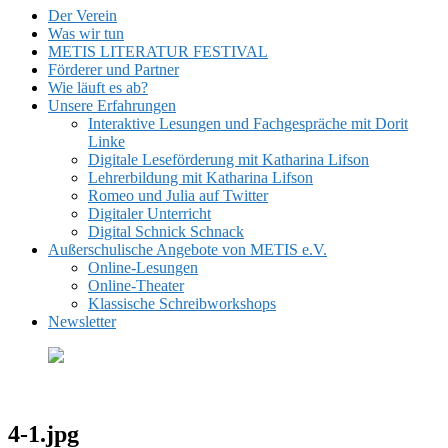
Der Verein
Was wir tun
METIS LITERATUR FESTIVAL
Förderer und Partner
Wie läuft es ab?
Unsere Erfahrungen
Interaktive Lesungen und Fachgespräche mit Dorit
Linke
Digitale Leseförderung mit Katharina Lifson
Lehrerbildung mit Katharina Lifson
Romeo und Julia auf Twitter
Digitaler Unterricht
Digital Schnick Schnack
Außerschulische Angebote von METIS e.V.
Online-Lesungen
Online-Theater
Klassische Schreibworkshops
Newsletter
4-1.jpg